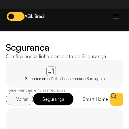
AGL Brasil
BR
Segurança
Confira nossa linha completa de Segurança
APP
AGL
HOME
Gerenciamento fácil e descomplicado.
Baixe agora
Home
Manuais e fichas técnicas
Voltar
Segurança
Smart Home
I