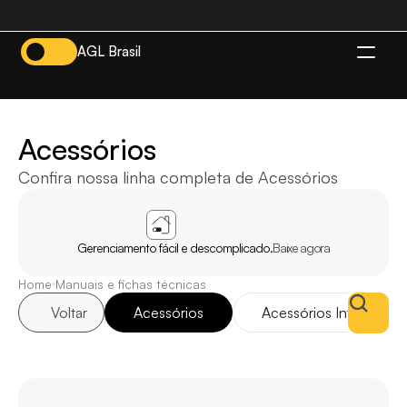
AGL Brasil
BR
Acessórios
Confira nossa linha completa de Acessórios
APP
AGL
HOME
Gerenciamento fácil e descomplicado.
Baixe agora
Home
Manuais e fichas técnicas
Voltar
Acessórios
Acessórios Interfones