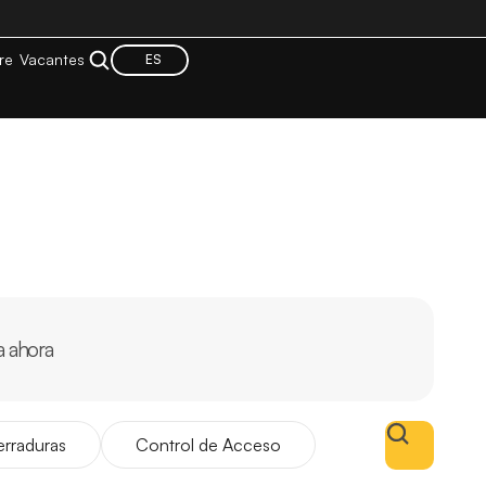
re
Vacantes
ES
a ahora
rraduras
Control de Acceso