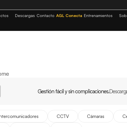
ctos
Descargas
Contacto
AGL Conecta
Entrenamientos
Sob
Home
Gestión fácil y sin complicaciones.
Descarg
APP
AGL
INICIO
Intercomunicadores
CCTV
Cámaras
Ce