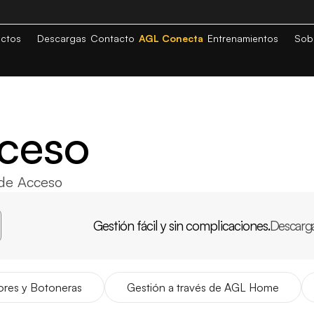
ctos
Descargas
Contacto
AGL Conecta
Entrenamientos
Sob
cceso
 de Acceso
Gestión fácil y sin complicaciones.
Descarg
APP
AGL
INICIO
res y Botoneras
Gestión a través de AGL Home