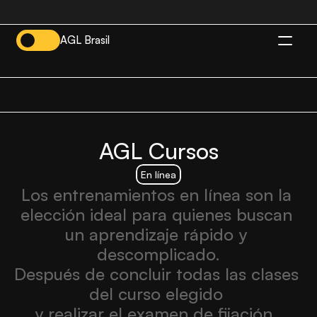
AGL Brasil
ES
Abrir
panel
del
miembro
AGL Cursos
En línea
Los entrenamientos en línea son la 
elección ideal para quienes buscan 
un aprendizaje rápido y 
descomplicado.
Después de concluir todas las clases 
del curso elegido 
y realizar el examen de fijación, 