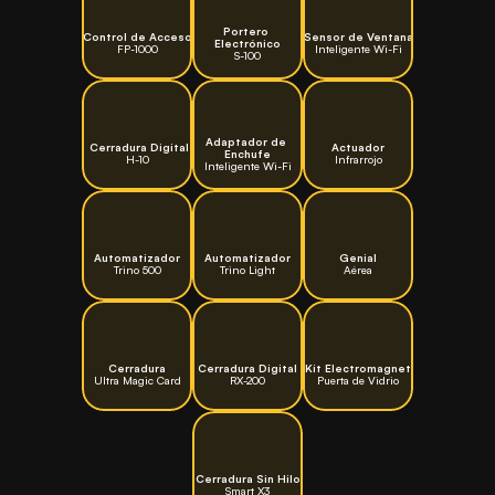
Portero 
Control de Acceso
Sensor de Ventana
Electrónico
FP-1000
Inteligente Wi-Fi
S-100
Adaptador de 
 Cerradura Digital
Actuador
Enchufe
H-10
Infrarrojo
Inteligente Wi-Fi
Automatizador
Automatizador
Genial
Trino 500
Trino Light
Aérea
Cerradura
Cerradura Digital
Kit Electromagnet
Ultra Magic Card
RX-200
Puerta de Vidrio
Cerradura Sin Hilo
Smart X3