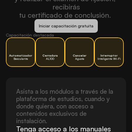
recibirás
tu certificado de conclusión. 
Iniciar capacitación gratuita
Capacitación destacada
Automatizador
 Cerradura 
Cancelar
Interruptor
Basculante
AL100
Agusta
Inteligente Wi-Fi
Deslize
para
o
lado
Asista a los módulos a través de la 
plataforma de estudios, cuando y 
donde quiera, con acceso a 
contenidos exclusivos de 
instalación.
Tenga acceso a los manuales 