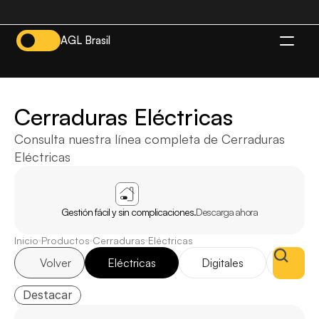
AGL Brasil
ES
Cerraduras Eléctricas
Consulta nuestra línea completa de Cerraduras 
Eléctricas
APP
AGL
INICIO
Gestión fácil y sin complicaciones.
Descarga ahora
Inicio
Productos
Cerraduras
Eléctricas
Volver
Eléctricas
Digitales
Elect
Destacar