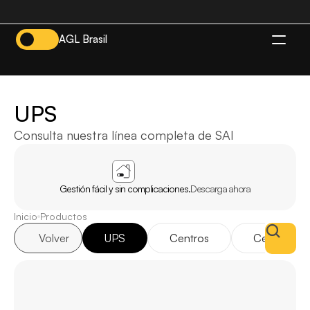
AGL Brasil
ES
UPS
Consulta nuestra línea completa de SAI
APP
AGL
INICIO
Gestión fácil y sin complicaciones.
Descarga ahora
Inicio
Productos
Volver
UPS
Centros
Centros