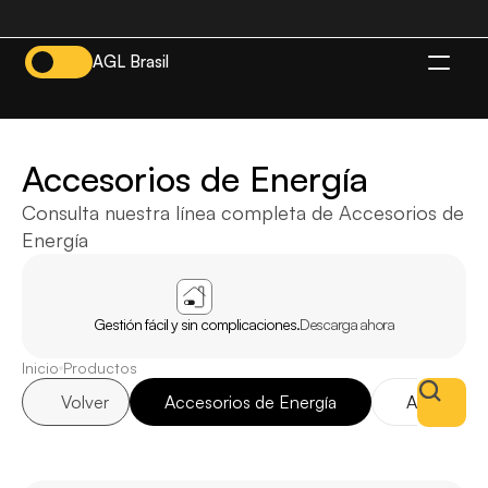
AGL Brasil
ES
Accesorios de Energía
Consulta nuestra línea completa de Accesorios de 
Energía
APP
AGL
INICIO
Gestión fácil y sin complicaciones.
Descarga ahora
Inicio
Productos
Volver
Accesorios de Energía
Accesorio