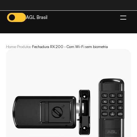
AGL Brasil
BR
Home
Produtos
Fechadura RX 200 - Com Wi-Fi sem biometria