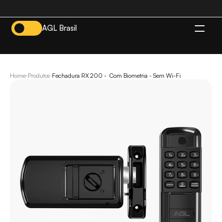
AGL Brasil
BR
Home
Produtos
Fechadura RX 200 -  Com Biometria - Sem Wi-Fi