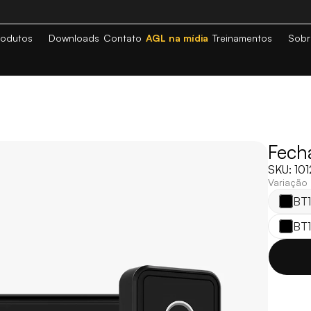
rodutos
Downloads
Contato
AGL na mídia
Treinamentos
Sobr
Fecha
SKU: 10
Variação
BT1
BT1