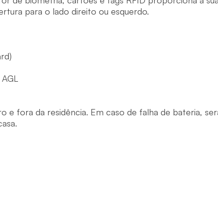
itor de biometria, cartões e tags RFID proporciona à su
ra para o lado direito ou esquerdo.

rd)

 AGL

 fora da residência. Em caso de falha de bateria, será 
casa.