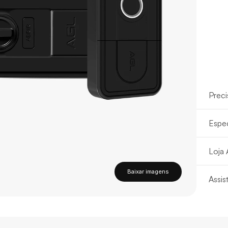
Preci
Espec
Loja
Baixar imagens
Assis