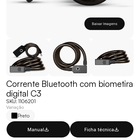
Baixar Imagens
Corrente Bluetooth com biometira 
digital C3 
SKU: 1106201
Variação
Preto
Manual
Ficha técnica