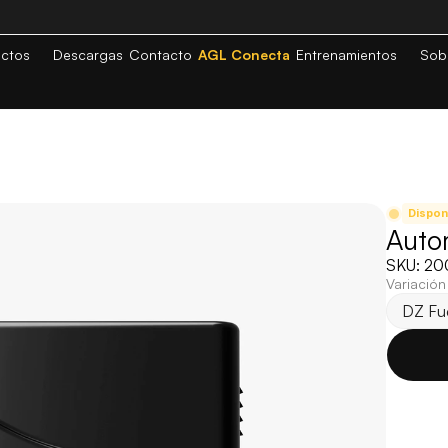
ctos
Descargas
Contacto
AGL Conecta
Entrenamientos
Sob
Dispon
Auto
SKU: 20
Variación
DZ Fu