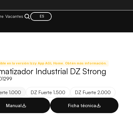
re
Vacantes
ES
ible en la versión Izzy App AGL Home. Obtén más información.
matizador Industrial DZ Strong
01299
erte 1.000
DZ Fuerte 1.500
DZ Fuerte 2.000
Manual
Ficha técnica