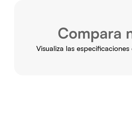
Compara n
Visualiza las especificacione
DZ Fuerte 1.000
Para puertas de hasta 1.000kg