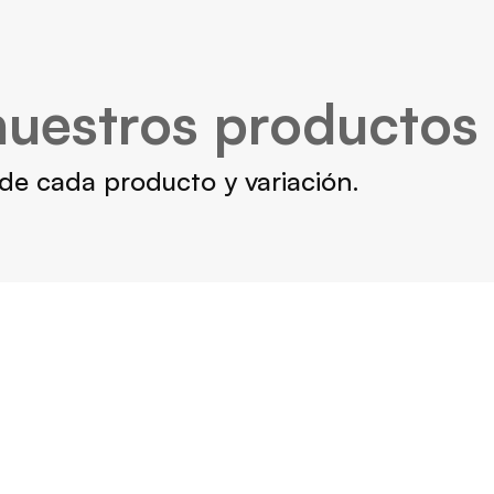
uestros productos
s de cada producto y variación.
DZ Fuerte 1.500
D
Para puertas de hasta 1.500kg
Para 