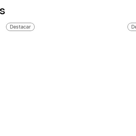
s
Ciclo/Hora: 80
Destacar
D
Potencia del motor (3/4 HP) 
Poten
monofásico