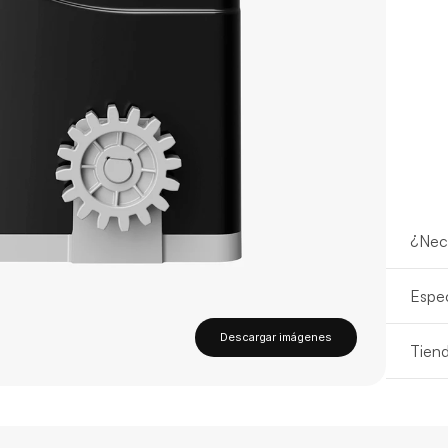
¿Nec
Espec
Descargar imágenes
Tien